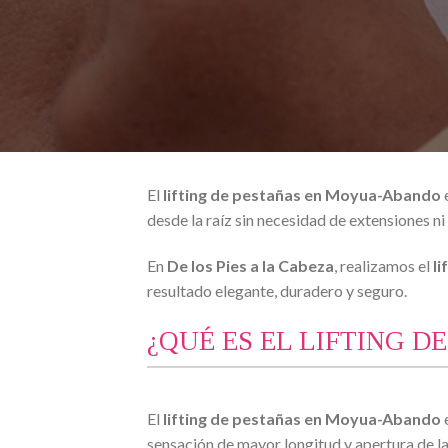
El
lifting de pestañas en
Moyua-Abando
desde la raíz sin necesidad de extensiones ni 
En
De los Pies a la Cabeza
, realizamos el
l
resultado elegante, duradero y seguro.
¿QUÉ ES EL LIFTING D
El
lifting de pestañas en Moyua-Abando
sensación de mayor longitud y apertura de l