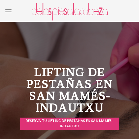
Skip
to
content
LIFTING DE
PESTAÑAS EN
SAN MAMÉS-
INDAUTXU
RESERVA TU LIFTING DE PESTAÑAS EN SAN MAMÉS-
INDAUTXU